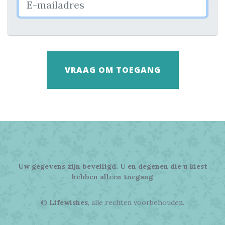
VRAAG OM TOEGANG
Uw gegevens zijn beveiligd. U en degenen die u kiest
hebben alleen toegang
©
Lifewishes
, alle rechten voorbehouden.