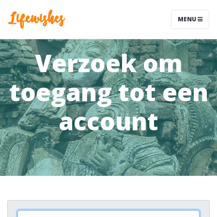
Lifewishes
MENU
Verzoek om
toegang tot een
account